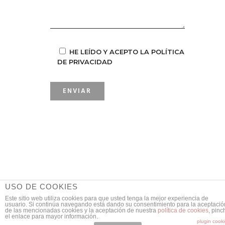
HE LEÍDO Y ACEPTO LA POLÍTICA
DE PRIVACIDAD
USO DE COOKIES
Este sitio web utiliza cookies para que usted tenga la mejor experiencia de
usuario. Si continúa navegando está dando su consentimiento para la aceptació
de las mencionadas cookies y la aceptación de nuestra
política de cookies
, pinc
© Copyright 2020 Todos los derechos reservados - Javier Bravo -
Aviso Legal
-
el enlace para mayor información.
Política de Privacidad
-
Política de Cookies
plugin cook