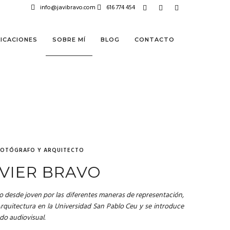
info@javibravo.com
616 774 454
ICACIONES
SOBRE MÍ
BLOG
CONTACTO
FOTÓGRAFO Y ARQUITECTO
VIER BRAVO
do desde joven por las diferentes maneras de representación,
Arquitectura en la Universidad San Pablo Ceu y se introduce
do audiovisual.