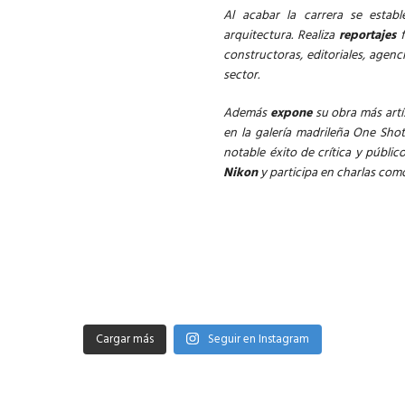
Al acabar la carrera se estab
arquitectura. Realiza
reportajes
f
constructoras, editoriales, agenc
sector.
Además
expone
su obra más artí
en la galería madrileña One Sho
notable éxito de crítica y públi
Nikon
y participa en charlas como 
Cargar más
Seguir en Instagram