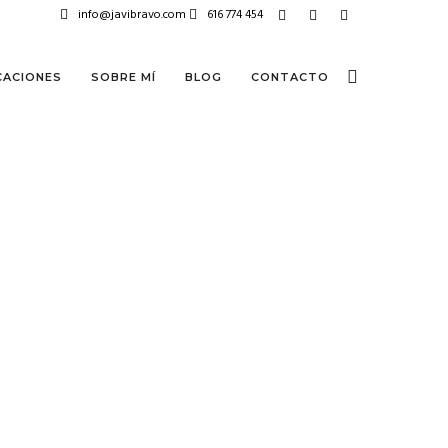
info@javibravo.com
616 774 454
CACIONES
SOBRE MÍ
BLOG
CONTACTO